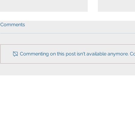
Comments
Commenting on this post isn't available anymore. Co
AAPI & KA
워싱턴한인민주당, 아태계와
VOTE YES"
함께 투표참여 독려 캠페인 전
개
kad