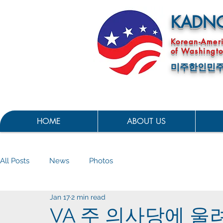
KADN
Korean-Amer
of Washingto
미주한인민주
HOME
ABOUT US
All Posts
News
Photos
Jan 17
2 min read
VA 주 의사당에 울려