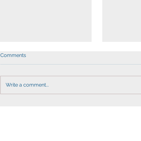
Comments
Write a comment...
AAPI & KADNO WMA "
VA 주 의사
VOTE YES" Campaign
씨구, 좋다”
아 주지사 
kad