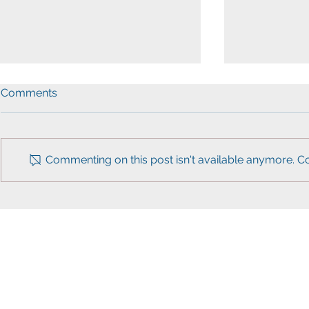
Comments
Commenting on this post isn't available anymore. Co
워싱턴한인민주당, 아태계와
VA 주 의사
함께 투표참여 독려 캠페인 전
씨구, 좋다”
개
아 주지사 
kad