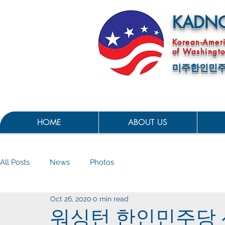
KADN
Korean-Amer
of Washingto
미주한인민주
HOME
ABOUT US
All Posts
News
Photos
Oct 26, 2020
0 min read
워싱턴 한인민주당 