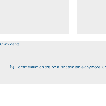
Comments
Commenting on this post isn't available anymore. Co
워싱턴한인민주당, 아태계와
VA 주 의사
함께 투표참여 독려 캠페인 전
씨구, 좋다”
개
아 주지사 
kad