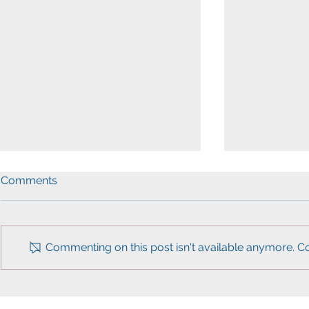
Comments
Commenting on this post isn't available anymore. Co
워싱턴한인민주당, 아태계와
VA 주 의사
함께 투표참여 독려 캠페인 전
씨구, 좋다”