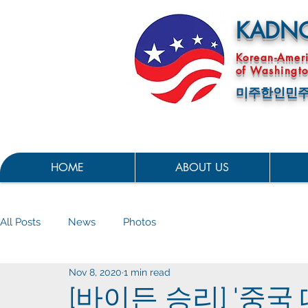
KADN
Korean-Amer
of Washingto
미주한인민주
HOME
ABOUT US
All Posts
News
Photos
Nov 8, 2020
1 min read
[바이든 승리] '중국