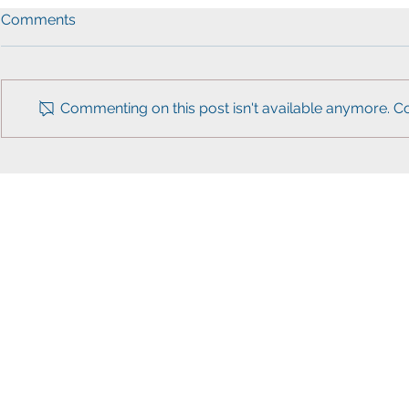
Comments
Commenting on this post isn't available anymore. Co
AAPI & KADNO WMA "
VA 주 의사
VOTE YES" Campaign
씨구, 좋다”
아 주지사 
kad