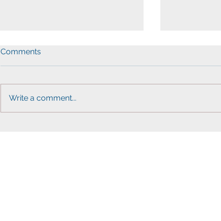
Comments
Write a comment...
워싱턴한인민주당, 아태계와
VA 주 의사
함께 투표참여 독려 캠페인 전
씨구, 좋다”
개
아 주지사 
kad