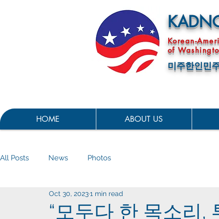
KADN
Korean-Amer
of Washingto
미주한인민주
HOME
ABOUT US
All Posts
News
Photos
Oct 30, 2023
1 min read
“모두다 한 목소리, 