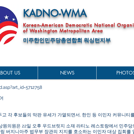
KADNO-WMA
Korean-American Democratic National Organi
of Washington Metropolitan Area
미주한인민주당총연합회 워싱턴지부
BOUT US
NEWS
PHOTO
.asp?art_id=5712758
늘어
 앞두고 각 후보들의 막판 유세가 가열되면서, 한인 등 이민자 커뮤니티
상원의원은 22일 오후 우드브릿지 소재 라티노 레스토랑에서 민주당
헤링 버지니아주 법무부 장관의 지지를 호소하는 이민자 대상 집회를 